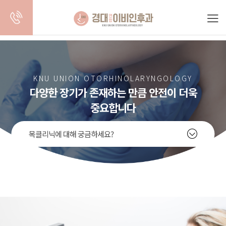
경대병원역
중구수면다원검사
대구양압기처방
대구코성형
KNU UNION OTORHINOLARYNGOLOGY
경대연합이비인후과
경대연합이비인후과
경대연합이비인후과
경대연합이
다양한 장기가 존재하는 만큼 안전이 더욱
중요합니다
목클리닉에 대해 궁금하세요?
갑상선질환
림프절질환
두경부초음파
편도/후두질환