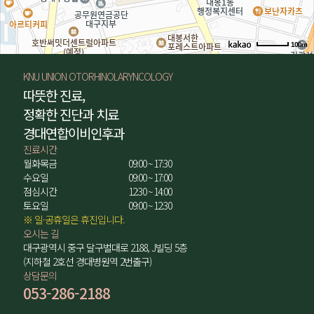
100m
길찾기
KNU UNION OTORHINOLARYNCOLOGY
따뜻한 진료,
정확한 진단과 치료
경대연합이비인후과
진료시간
월화목금
09:00 ~ 17:30
수요일
09:00 ~ 17:00
점심시간
12:30 ~ 14:00
토요일
09:00 ~ 12:30
※ 일·공휴일은 휴진입니다.
오시는 길
대구광역시 중구 달구벌대로 2188, J빌딩 5층
(지하철 2호선 경대병원역 2번출구)
상담문의
053-286-2188