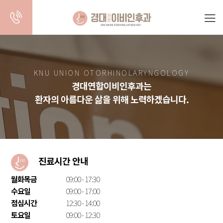
KNU UNION OTORHINOLARYNGOLOGY
경대연합이비인후과는
환자의 아름다운 삶을 위해 노력하겠습니다.
경대병원역
중구수면다원검사
대구양압기처방
대구코성형
경대연합이비인후과
경대연합이비인후과
경대연합이비인후과
경대연합이
진료시간 안내
월화목금
09:00 - 17:30
수요일
09:00 - 17:00
점심시간
12:30 - 14:00
토요일
09:00 - 12:30