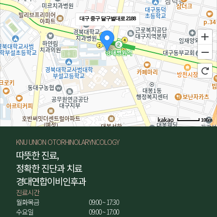
대구 중구 달구벌대로 2188
100m
길찾기
KNU UNION OTORHINOLARYNCOLOGY
따뜻한 진료,
정확한 진단과 치료
경대연합이비인후과
진료시간
월화목금
09:00 ~ 17:30
수요일
09:00 ~ 17:00