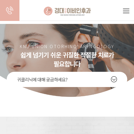
경대병원역
중구수면다원검사
대구양압기처방
대구코성형
KNU UNION OTORHINOLARYNGOLOGY
경대연합이비인후과
경대연합이비인후과
경대연합이비인후과
경대연합이
쉽게 넘기기 쉬운 귀질환 적절한 치료가
필요합니다
귀클리닉에 대해 궁금하세요?
이명
난청
어지럼증
중이염
보청기클리닉